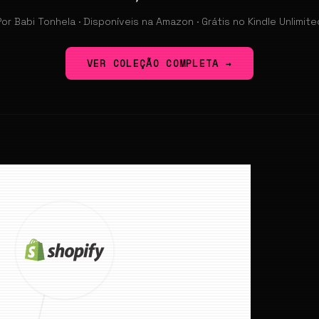
Por Babi Tonhela · Disponíveis na Amazon · Grátis no Kindle Unlimite
VER COLEÇÃO COMPLETA →