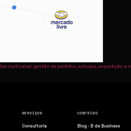
es multicanal: gestão de pedidos, estoque, expedição e m
SERVIÇOS
CONTEÚDO
Consultoria
Blog · B de Business