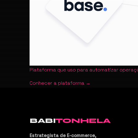
Plataforma que uso para automatizar operaçõ
Conhecer a plataforma →
BABI
TONHELA
Estrategista de E-commerce,