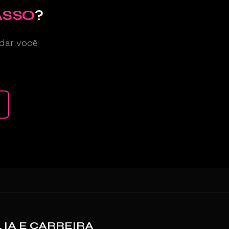
ASSO
?
dar você
 IA E CARREIRA