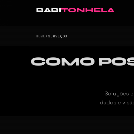
BABI
TONHELA
HOME
/
SERVIÇOS
COMO PO
Soluções e
dados e visã