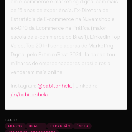
em e-commerce e marketing digital com mais
de 15 anos de experiência. Ex-Diretora de
Estratégia de E-commerce na Nuvemshop e
ex-CPO da Ecommerce na Prática (maior
escola de e-commerce do Brasil). LinkedIn Top
Voice, Top 20 Influenciadoras de Marketing
Digital pelo Prêmio iBest 2024. Já capacitou
milhares de empreendedores brasileiros a
venderem mais online.
Instagram:
@babitonhela
| LinkedIn:
/in/babitonhela
TAGS:
AMAZON
BRASIL
EXPANSÃO
ÍNDIA