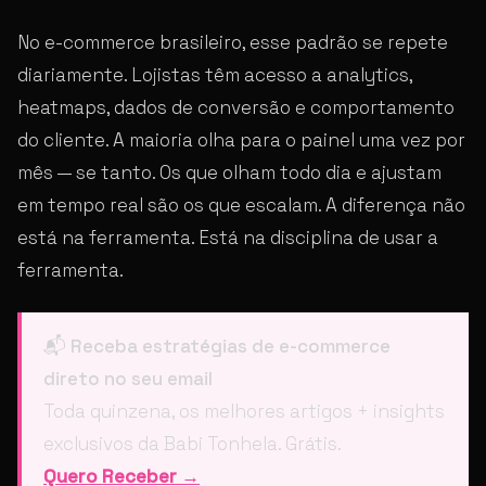
No e-commerce brasileiro, esse padrão se repete
diariamente. Lojistas têm acesso a analytics,
heatmaps, dados de conversão e comportamento
do cliente. A maioria olha para o painel uma vez por
mês — se tanto. Os que olham todo dia e ajustam
em tempo real são os que escalam. A diferença não
está na ferramenta. Está na disciplina de usar a
ferramenta.
📬
Receba estratégias de e-commerce
direto no seu email
Toda quinzena, os melhores artigos + insights
exclusivos da Babi Tonhela. Grátis.
Quero Receber →