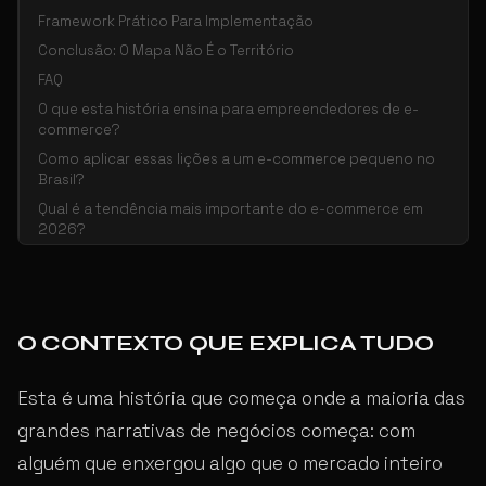
Framework Prático Para Implementação
Conclusão: O Mapa Não É o Território
FAQ
O que esta história ensina para empreendedores de e-
commerce?
Como aplicar essas lições a um e-commerce pequeno no
Brasil?
Qual é a tendência mais importante do e-commerce em
2026?
O CONTEXTO QUE EXPLICA TUDO
Esta é uma história que começa onde a maioria das
grandes narrativas de negócios começa: com
alguém que enxergou algo que o mercado inteiro