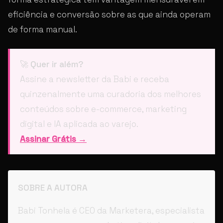
eficiência e conversão sobre as que ainda operam
de forma manual.
🚀
Quer ir além?
Assine a newsletter da Babi e receba
quinzenalmente uma curadoria dos melhores
conteúdos sobre e-commerce, marketing
digital e IA aplicada ao varejo.
Assinar Grátis →
SOBRE A AUTORA
Babi Tonhela é CEO da Marketera, especialista