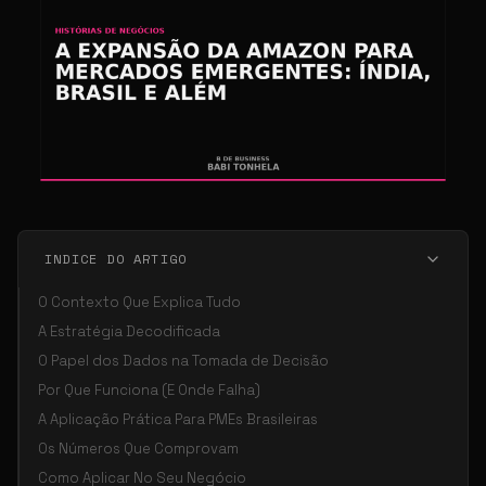
INDICE DO ARTIGO
O Contexto Que Explica Tudo
A Estratégia Decodificada
O Papel dos Dados na Tomada de Decisão
Por Que Funciona (E Onde Falha)
A Aplicação Prática Para PMEs Brasileiras
Os Números Que Comprovam
Como Aplicar No Seu Negócio