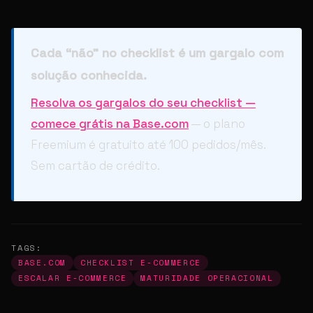
Cada “não” no checklist é um gargalo com
solução conhecida.
Resolva os gargalos do seu checklist —
comece grátis na Base.com
— o plano
Freemium é gratuito até 100 pedidos/mês.
Sem cartão de crédito.
TAGS:
BASE.COM
CHECKLIST E-COMMERCE
ESCALAR E-COMMERCE
MATURIDADE OPERACIONAL