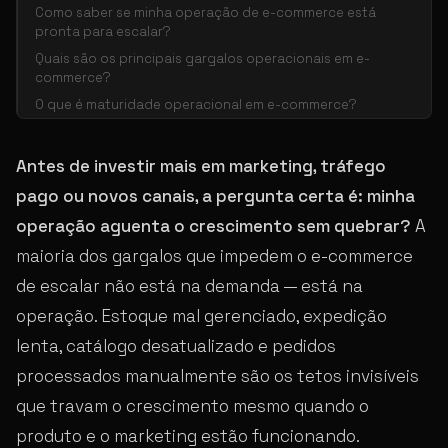
Como saber se minha operação de e-commerce está
pronta para escalar?
Quais são os principais gargalos operacionais em e-
commerce?
O que é maturidade operacional em e-commerce?
Antes de investir mais em marketing, tráfego
pago ou novos canais, a pergunta certa é: minha
operação aguenta o crescimento sem quebrar?
A
maioria dos gargalos que impedem o e-commerce
de escalar não está na demanda — está na
operação. Estoque mal gerenciado, expedição
lenta, catálogo desatualizado e pedidos
processados manualmente são os tetos invisíveis
que travam o crescimento mesmo quando o
produto e o marketing estão funcionando.