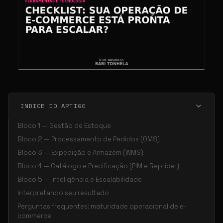
INDICE DO ARTIGO
Bloco 1 — Gestão de Estoque
Bloco 2 — Processamento de Pedidos (OMS)
Bloco 3 — Expedição e Armazém (WMS)
Bloco 4 — Catálogo e Precificação (PIM e Repricer)
Bloco 5 — Inteligência e Escalabilidade
Interpretando seu resultado
Perguntas frequentes: maturidade operacional de e-
commerce