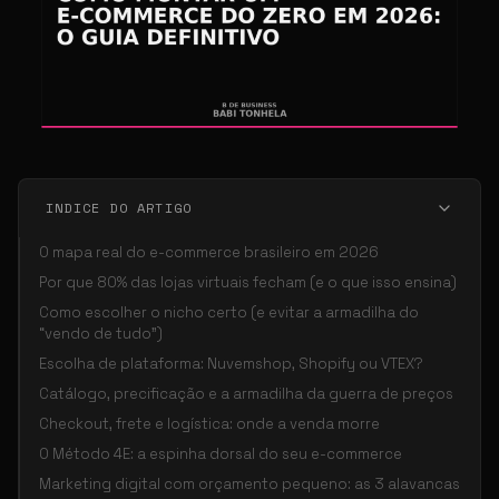
INDICE DO ARTIGO
O mapa real do e-commerce brasileiro em 2026
Por que 80% das lojas virtuais fecham (e o que isso ensina)
Como escolher o nicho certo (e evitar a armadilha do
“vendo de tudo”)
Escolha de plataforma: Nuvemshop, Shopify ou VTEX?
Catálogo, precificação e a armadilha da guerra de preços
Checkout, frete e logística: onde a venda morre
O Método 4E: a espinha dorsal do seu e-commerce
Marketing digital com orçamento pequeno: as 3 alavancas