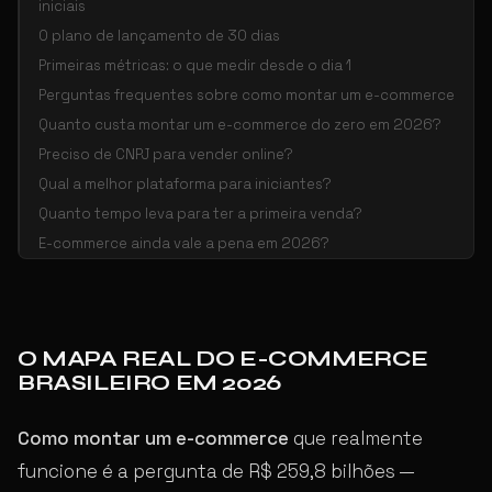
iniciais
O plano de lançamento de 30 dias
Primeiras métricas: o que medir desde o dia 1
Perguntas frequentes sobre como montar um e-commerce
Quanto custa montar um e-commerce do zero em 2026?
Preciso de CNPJ para vender online?
Qual a melhor plataforma para iniciantes?
Quanto tempo leva para ter a primeira venda?
E-commerce ainda vale a pena em 2026?
O MAPA REAL DO E-COMMERCE
BRASILEIRO EM 2026
Como montar um e-commerce
que realmente
funcione é a pergunta de R$ 259,8 bilhões —