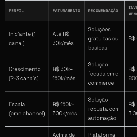
INV
PERFIL
FATURAMENTO
RECOMENDAÇÃO
MEN
Soluções
Iniciante (1
Até R$
gratuitas ou
R$
canal)
30k/mês
básicas
Solução
Crescimento
R$ 30k–
R$
focada em e-
(2-3 canais)
150k/mês
80
commerce
Solução
Escala
R$ 150k–
R$
robusta com
(omnichannel)
500k/mês
3.
automação
Acima de
Plataforma