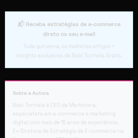
📬 Receba estratégias de e-commerce
direto no seu e-mail
Toda quinzena, os melhores artigos +
insights exclusivos da Babi Tonhela. Grátis.
Sobre a Autora
Babi Tonhela é CEO da Marketera,
especialista em e-commerce e marketing
digital com mais de 15 anos de experiência.
Ex-Diretora de Estratégia de E-commerce na