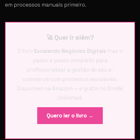
em processos manuais primeiro.
🚀 Quer ir além?
O livro
Escalando Negócios Digitais
traz o
passo a passo completo para
profissionalizar a gestão do seu e-
commerce com processos escaláveis.
Disponível na Amazon — e grátis no Kindle
Unlimited.
Quero ler o livro →