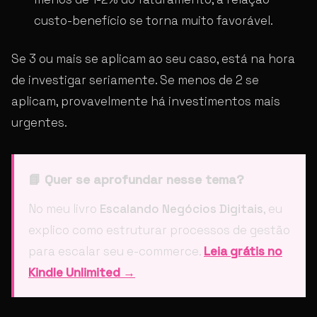
custo-benefício se torna muito favorável.
Se 3 ou mais se aplicam ao seu caso, está na hora
de investigar seriamente. Se menos de 2 se
aplicam, provavelmente há investimentos mais
urgentes.
📘 Quer se aprofundar nesse tema?
No meu livro
Escalando Negócios Digitais
, eu
explico como estruturar processos de gestão
para escalar seu e-commerce.
Leia grátis no
Kindle Unlimited →