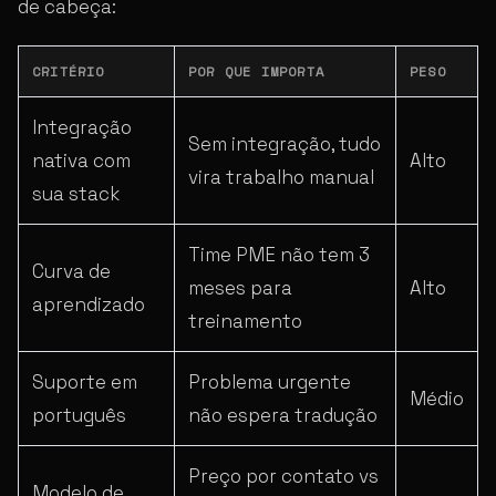
de cabeça:
CRITÉRIO
POR QUE IMPORTA
PESO
Integração
Sem integração, tudo
nativa com
Alto
vira trabalho manual
sua stack
Time PME não tem 3
Curva de
meses para
Alto
aprendizado
treinamento
Suporte em
Problema urgente
Médio
português
não espera tradução
Preço por contato vs
Modelo de