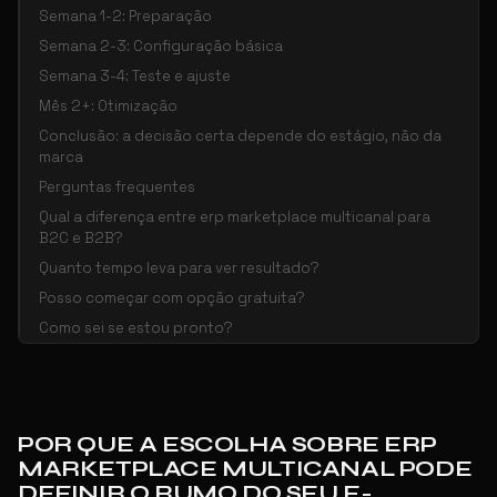
Semana 1-2: Preparação
Semana 2-3: Configuração básica
Semana 3-4: Teste e ajuste
Mês 2+: Otimização
Conclusão: a decisão certa depende do estágio, não da
marca
Perguntas frequentes
Qual a diferença entre erp marketplace multicanal para
B2C e B2B?
Quanto tempo leva para ver resultado?
Posso começar com opção gratuita?
Como sei se estou pronto?
POR QUE A ESCOLHA SOBRE ERP
MARKETPLACE MULTICANAL PODE
DEFINIR O RUMO DO SEU E-