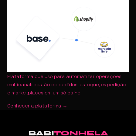
Plataforma que uso para automatizar operações
multicanal: gestão de pedidos, estoque, expedição
e marketplaces em um só painel.
Conhecer a plataforma →
BABI
TONHELA