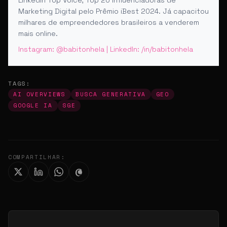
Marketing Digital pelo Prêmio iBest 2024. Já capacitou
milhares de empreendedores brasileiros a venderem
mais online.
Instagram: @babitonhela | LinkedIn: /in/babitonhela
TAGS:
AI OVERVIEWS
BUSCA GENERATIVA
GEO
GOOGLE IA
SGE
COMPARTILHAR: