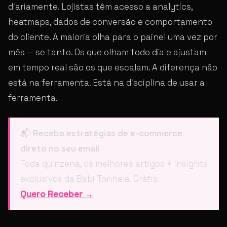
diariamente. Lojistas têm acesso a analytics,
heatmaps, dados de conversão e comportamento
do cliente. A maioria olha para o painel uma vez por
mês — se tanto. Os que olham todo dia e ajustam
em tempo real são os que escalam. A diferença não
está na ferramenta. Está na disciplina de usar a
ferramenta.
📬
Receba estratégias de e-commerce
direto no seu email
Toda quinzena, os melhores artigos + insights
exclusivos da Babi Tonhela. Grátis.
Quero Receber →