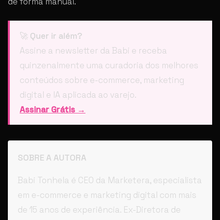
de forma manual.
🚀
Quer ir além?
Assine a newsletter da Babi e receba
quinzenalmente uma curadoria dos melhores
conteúdos sobre e-commerce, marketing
digital e IA aplicada ao varejo.
Assinar Grátis →
SOBRE A AUTORA
Babi Tonhela é CEO da Marketera, especialista
em e-commerce e marketing digital com mais
de 15 anos de experiência. Ex-Diretora de