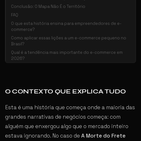
Conclusão: O Mapa Não É o Território
FAQ
O que esta história ensina para empreendedores de e-
commerce?
Como aplicar essas lições a um e-commerce pequeno no
Brasil?
Qual é a tendência mais importante do e-commerce em
2026?
O CONTEXTO QUE EXPLICA TUDO
Esta é uma história que começa onde a maioria das
grandes narrativas de negócios começa: com
alguém que enxergou algo que o mercado inteiro
estava ignorando. No caso de
A Morte do Frete