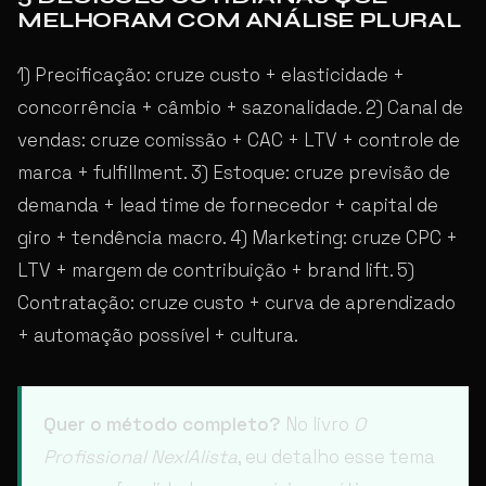
MELHORAM COM ANÁLISE PLURAL
1) Precificação: cruze custo + elasticidade +
concorrência + câmbio + sazonalidade. 2) Canal de
vendas: cruze comissão + CAC + LTV + controle de
marca + fulfillment. 3) Estoque: cruze previsão de
demanda + lead time de fornecedor + capital de
giro + tendência macro. 4) Marketing: cruze CPC +
LTV + margem de contribuição + brand lift. 5)
Contratação: cruze custo + curva de aprendizado
+ automação possível + cultura.
Quer o método completo?
No livro
O
Profissional NexIAlista
, eu detalho esse tema