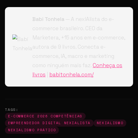
Babi Tonhela
— A nexIAlista do e-
commerce brasileiro. CEO da
Marketera, +15 anos em e-commerce,
autora de 9 livros. Conecta e-
commerce, IA, macro e marketing
como ninguém mais faz.
Conheça os
livros
|
babitonhela.com/
TAGS:
E-COMMERCE 2026 COMPETÊNCIAS
EMPREENDEDOR DIGITAL NEXIALISTA
NEXIALISMO
NEXIALISMO PRÁTICO