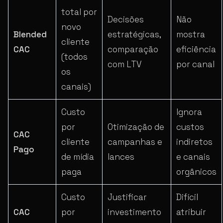
total por
Decisões
Não
novo
Blended
estratégicas,
mostra
cliente
CAC
comparação
eficiência
(todos
com LTV
por canal
os
canais)
Custo
Ignora
por
Otimização de
custos
CAC
cliente
campanhas e
indiretos
Pago
de mídia
lances
e canais
paga
orgânicos
Custo
Justificar
Difícil
CAC
por
investimento
atribuir