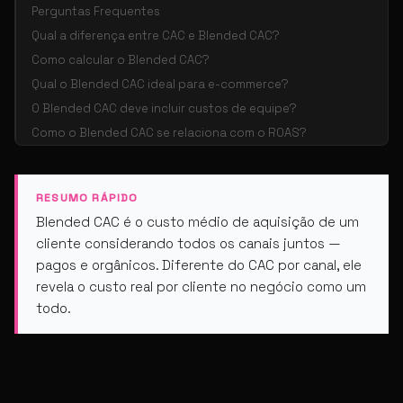
Perguntas Frequentes
Qual a diferença entre CAC e Blended CAC?
Como calcular o Blended CAC?
Qual o Blended CAC ideal para e-commerce?
O Blended CAC deve incluir custos de equipe?
Como o Blended CAC se relaciona com o ROAS?
RESUMO RÁPIDO
Blended CAC é o custo médio de aquisição de um
cliente considerando todos os canais juntos —
pagos e orgânicos. Diferente do CAC por canal, ele
revela o custo real por cliente no negócio como um
todo.