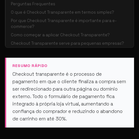
Perguntas Frequentes
O que é Checkout Transparente em termos simples?
Por que Checkout Transparente é importante para e-
commerce?
Como começar a aplicar Checkout Transparente?
Checkout Transparente serve para pequenas empresas?
RESUMO RÁPIDO
Checkout transparente é o processo de
pagamento em que o cliente finaliza a compra sem
ser redirecionado para outra página ou domínio
externo. Todo o formulário de pagamento fica
integrado à própria loja virtual, aumentando a
confiança do comprador e reduzindo o abandono
de carrinho em até 30%.