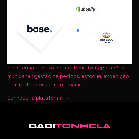
Plataforma que uso para automatizar operações
multicanal: gestão de pedidos, estoque, expedição
e marketplaces em um só painel.
Conhecer a plataforma →
BABI
TONHELA