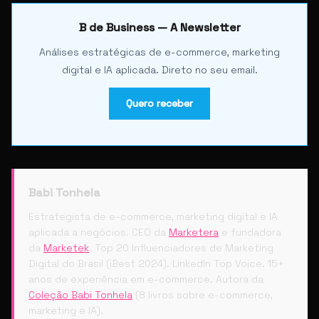
B de Business — A Newsletter
Análises estratégicas de e-commerce, marketing
digital e IA aplicada. Direto no seu email.
Quero receber
Babi Tonhela
Estrategista de e-commerce, marketing digital e IA
aplicada a negócios. CEO da
Marketera
e fundadora
da
Marketek
. Top 20 Influenciadores de Marketing
Digital do Brasil (iBest 2024). LinkedIn Top Voice. 15+
anos de experiência em e-commerce. Autora da
Coleção Babi Tonhela
(8 livros sobre e-commerce,
marketing e IA).