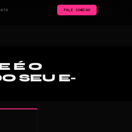
TATO
FALE COMIGO
E É O
O SEU E-