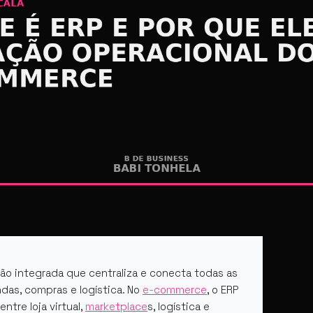
ão integrada que centraliza e conecta todas as
ndas, compras e logística. No
e-commerce
, o ERP
tre loja virtual,
marketplace
s, logística e