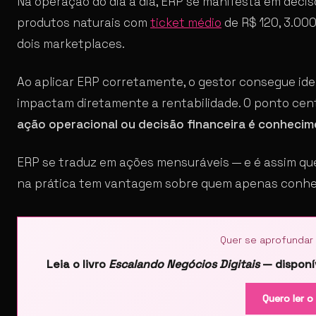
Na operação do dia a dia, ERP se manifesta em dec
produtos naturais com
ticket médio
de R$ 120, 3.000
dois marketplaces.
Ao aplicar ERP corretamente, o gestor consegue ide
impactam diretamente a rentabilidade. O ponto cent
ação operacional ou decisão financeira é conhecime
ERP se traduz em ações mensuráveis — e é assim qu
na prática tem vantagem sobre quem apenas conhec
Quer se aprofundar
Leia o livro
Escalando Negócios Digitais
— disponív
Quero ler o 