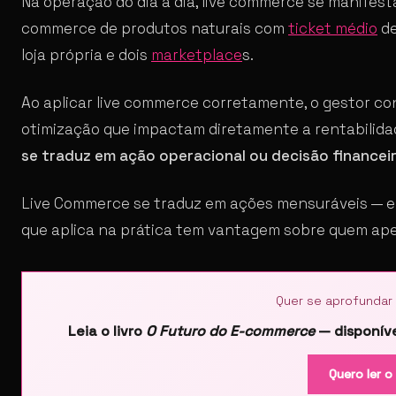
Na operação do dia a dia, live commerce se manifes
commerce de produtos naturais com
ticket médio
de
loja própria e dois
marketplace
s.
Ao aplicar live commerce corretamente, o gestor co
otimização que impactam diretamente a rentabilidad
se traduz em ação operacional ou decisão financeir
Live Commerce se traduz em ações mensuráveis — e
que aplica na prática tem vantagem sobre quem ape
Quer se aprofundar
Leia o livro
O Futuro do E-commerce
— disponíve
Quero ler o 