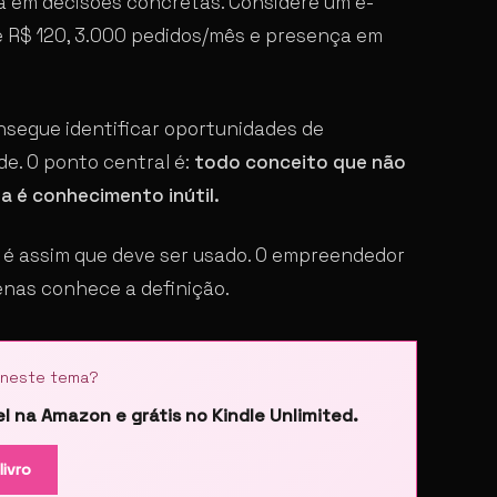
ta em decisões concretas. Considere um e-
 R$ 120, 3.000 pedidos/mês e presença em
nsegue identificar oportunidades de
e. O ponto central é:
todo conceito que não
a é conhecimento inútil.
 é assim que deve ser usado. O empreendedor
nas conhece a definição.
 neste tema?
l na Amazon e grátis no Kindle Unlimited.
livro