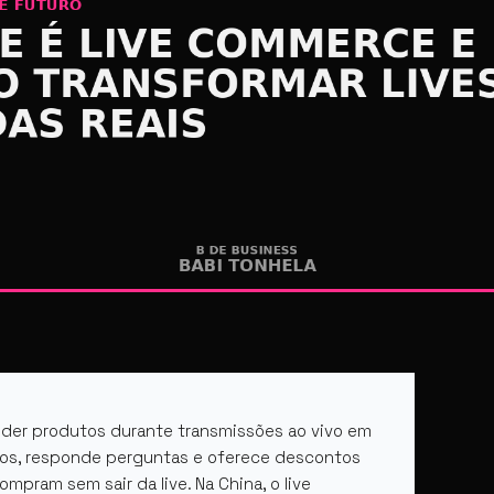
nder produtos durante transmissões ao vivo em
tos, responde perguntas e oferece descontos
pram sem sair da live. Na China, o live