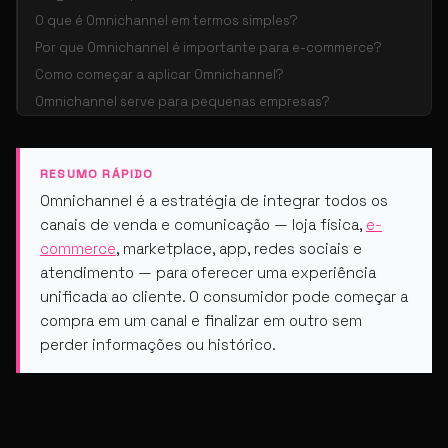
O que é Omnichannel em termos simples?
Por que Omnichannel é importante para e-commerce?
Como começar a aplicar Omnichannel?
Omnichannel serve para pequenas empresas?
RESUMO RÁPIDO
Omnichannel é a estratégia de integrar todos os
canais de venda e comunicação — loja física,
e-
commerce
, marketplace, app, redes sociais e
atendimento — para oferecer uma experiência
unificada ao cliente. O consumidor pode começar a
compra em um canal e finalizar em outro sem
perder informações ou histórico.