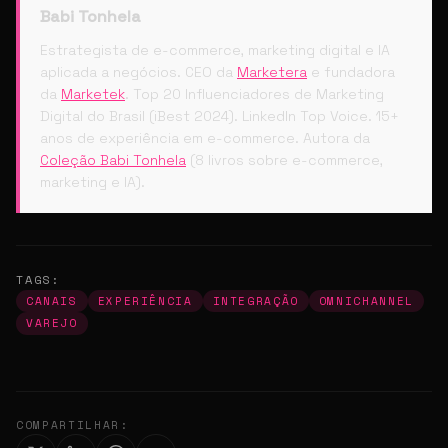
Babi Tonhela
Estrategista de e-commerce, marketing digital e IA
aplicada a negócios. CEO da
Marketera
e fundadora
da
Marketek
. Top 20 Influenciadores de Marketing
Digital do Brasil (iBest 2024). LinkedIn Top Voice. 15+
anos de experiência em e-commerce. Autora da
Coleção Babi Tonhela
(8 livros sobre e-commerce,
marketing e IA).
TAGS:
CANAIS
EXPERIÊNCIA
INTEGRAÇÃO
OMNICHANNEL
VAREJO
COMPARTILHAR: