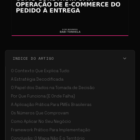
INDICE DO ARTIGO
O Contexto Que Explica Tudo
A Estratégia Decodificada
O Papel dos Dados na Tomada de Decisão
Por Que Funciona (E Onde Falha)
A Aplicação Prática Para PMEs Brasileiras
Os Números Que Comprovam
Como Aplicar No Seu Negócio
Framework Prático Para Implementação
Conclusão: O Mapa Não É o Território