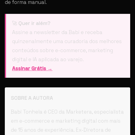
de forma manual.
🚀
Quer ir além?
Assine a newsletter da Babi e receba
quinzenalmente uma curadoria dos melhores
conteúdos sobre e-commerce, marketing
digital e IA aplicada ao varejo.
Assinar Grátis →
SOBRE A AUTORA
Babi Tonhela é CEO da Marketera, especialista
em e-commerce e marketing digital com mais
de 15 anos de experiência. Ex-Diretora de