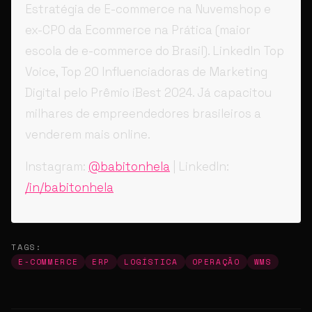
Estratégia de E-commerce na Nuvemshop e
ex-CPO da Ecommerce na Prática (maior
escola de e-commerce do Brasil). LinkedIn Top
Voice, Top 20 Influenciadoras de Marketing
Digital pelo Prêmio iBest 2024. Já capacitou
milhares de empreendedores brasileiros a
venderem mais online.
Instagram:
@babitonhela
| LinkedIn:
/in/babitonhela
TAGS:
E-COMMERCE
ERP
LOGÍSTICA
OPERAÇÃO
WMS