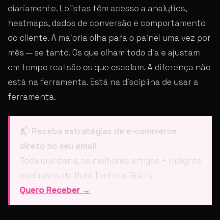
diariamente. Lojistas têm acesso a analytics,
heatmaps, dados de conversão e comportamento
do cliente. A maioria olha para o painel uma vez por
mês — se tanto. Os que olham todo dia e ajustam
em tempo real são os que escalam. A diferença não
está na ferramenta. Está na disciplina de usar a
ferramenta.
📬
Receba estratégias de e-commerce
direto no seu email
Toda quinzena, os melhores artigos + insights
exclusivos da Babi Tonhela. Grátis.
Quero Receber →