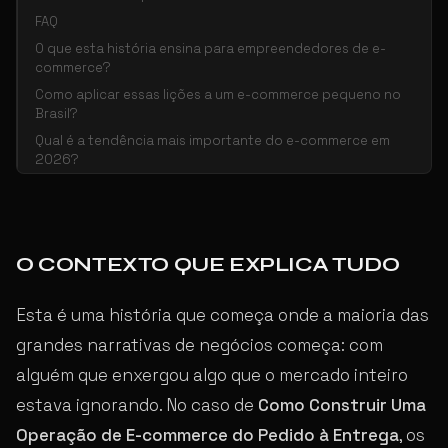
FAQ
O que esta história ensina para empreendedores de e-
commerce?
Como aplicar essas lições a um e-commerce pequeno no
Brasil?
Qual é a tendência mais importante do e-commerce em
2026?
O CONTEXTO QUE EXPLICA TUDO
Esta é uma história que começa onde a maioria das
grandes narrativas de negócios começa: com
alguém que enxergou algo que o mercado inteiro
estava ignorando. No caso de
Como Construir Uma
Operação de E-commerce do Pedido à Entrega
, os