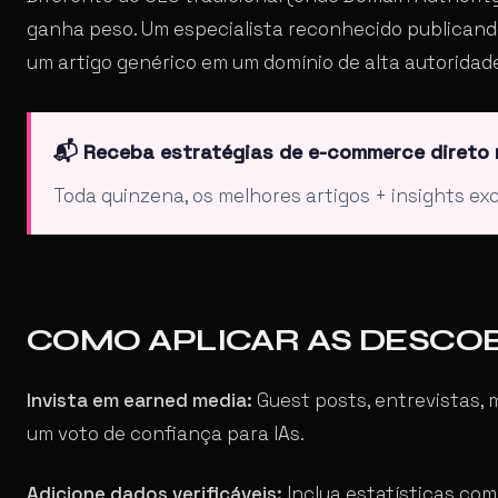
ganha peso. Um especialista reconhecido publicand
um artigo genérico em um domínio de alta autoridad
📬 Receba estratégias de e-commerce direto 
Toda quinzena, os melhores artigos + insights exc
COMO APLICAR AS DESCOB
Invista em earned media:
Guest posts, entrevistas,
um voto de confiança para IAs.
Adicione dados verificáveis:
Inclua estatísticas com