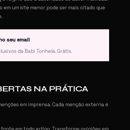
o em um site menor pode ser mais citado que
e.
no seu email
lusivos da Babi Tonhela. Grátis.
ERTAS NA PRÁTICA
 menções em imprensa. Cada menção externa é
 fonte em todo artigo. Transforme opiniões em