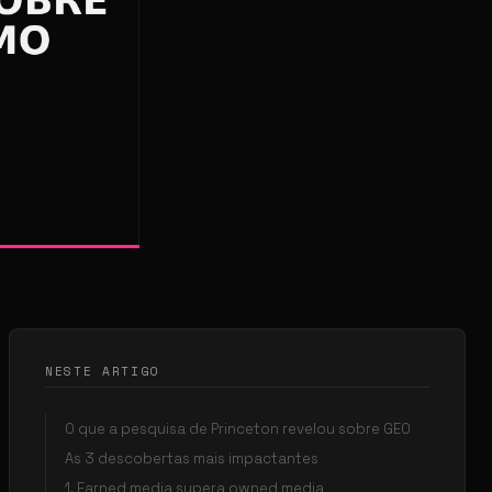
NESTE ARTIGO
O que a pesquisa de Princeton revelou sobre GEO
As 3 descobertas mais impactantes
1. Earned media supera owned media