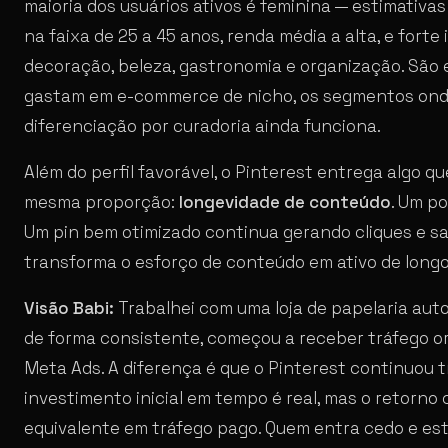
maioria dos usuários ativos é feminina — estimativ
na faixa de 25 a 45 anos, renda média a alta, e fort
decoração, beleza, gastronomia e organização. São
gastam em e-commerce de nicho, os segmentos onde
diferenciação por curadoria ainda funciona.
Além do perfil favorável, o Pinterest entrega algo 
mesma proporção:
longevidade de conteúdo
. Um po
Um pin bem otimizado continua gerando cliques e sa
transforma o esforço de conteúdo em ativo de longo
Visão Babi:
Trabalhei com uma loja de papelaria auto
de forma consistente, começou a receber tráfego o
Meta Ads. A diferença é que o Pinterest continuou t
investimento inicial em tempo é real, mas o retorn
equivalente em tráfego pago. Quem entra cedo e est