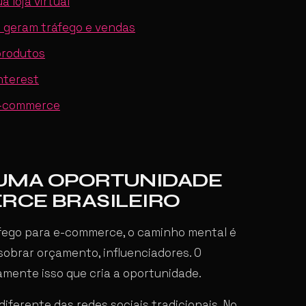
 loja virtual
e geram tráfego e vendas
produtos
nterest
 e-commerce
É UMA OPORTUNIDADE
RCE BRASILEIRO
fego para e-commerce, o caminho mental é
sobrar orçamento, influenciadores. O
amente isso que cria a oportunidade.
ferente das redes sociais tradicionais. No