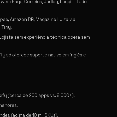
Nuvem Pago, Correios, Jadlog, Loggi — tudo
pee, Amazon BR, Magazine Luiza via
e Tiny.
 Lojista sem experiência técnica opera sem
fy só oferece suporte nativo em inglês e
fy (cerca de 200 apps vs. 8.000+).
menores.
des (acima de 10 mil SKUs).