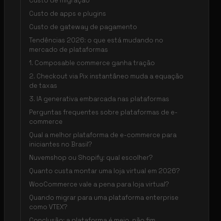
Custo de migração
Custo de apps e plugins
Custo de gateway de pagamento
Tendências 2026: o que está mudando no
mercado de plataformas
1. Composable commerce ganha tração
2. Checkout via Pix instantâneo muda a equação
de taxas
3. IA generativa embarcada nas plataformas
Perguntas frequentes sobre plataformas de e-
commerce
Qual a melhor plataforma de e-commerce para
iniciantes no Brasil?
Nuvemshop ou Shopify: qual escolher?
Quanto custa montar uma loja virtual em 2026?
WooCommerce vale a pena para loja virtual?
Quando migrar para uma plataforma enterprise
como VTEX?
Conclusão: a plataforma é meio, não fim