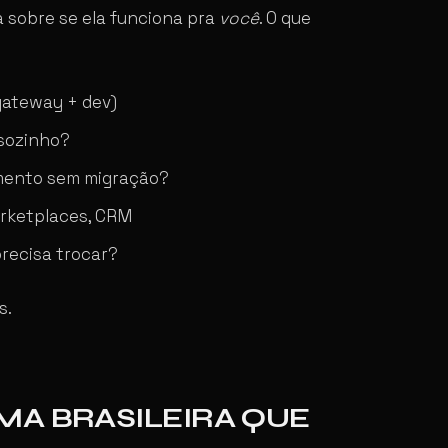
 sobre se ela funciona pra
você
. O que
gateway + dev)
 sozinho?
imento sem migração?
arketplaces, CRM
recisa trocar?
s.
MA BRASILEIRA QUE