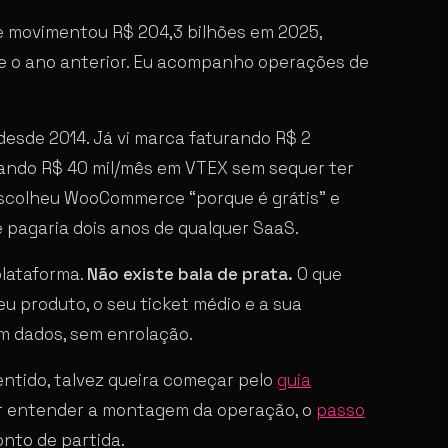
 movimentou R$ 204,3 bilhões em 2025,
 o ano anterior. Eu acompanho operações de
sde 2014. Já vi marca faturando R$ 2
ando R$ 40 mil/mês em VTEX sem sequer ter
e escolheu WooCommerce “porque é grátis” e
 pagaria dois anos de qualquer SaaS.
plataforma.
Não existe bala de prata.
O que
eu produto, o seu ticket médio e a sua
om dados, sem enrolação.
entido, talvez queira começar pelo
guia
uer entender a montagem da operação, o
passo
nto de partida.