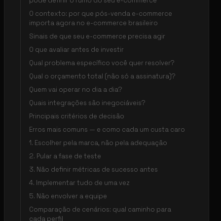
pode definir o rumo do seu e-commerce
O contexto: por que pós-venda e-commerce
importa agora no e-commerce brasileiro
Sinais de que seu e-commerce precisa agir
O que avaliar antes de investir
Qual problema específico você quer resolver?
Qual o orçamento total (não só a assinatura)?
Quem vai operar no dia a dia?
Quais integrações são inegociáveis?
Principais critérios de decisão
Erros mais comuns — e como cada um custa caro
1. Escolher pela marca, não pela adequação
2. Pular a fase de teste
3. Não definir métricas de sucesso antes
4. Implementar tudo de uma vez
5. Não envolver a equipe
Comparação de cenários: qual caminho para
cada perfil