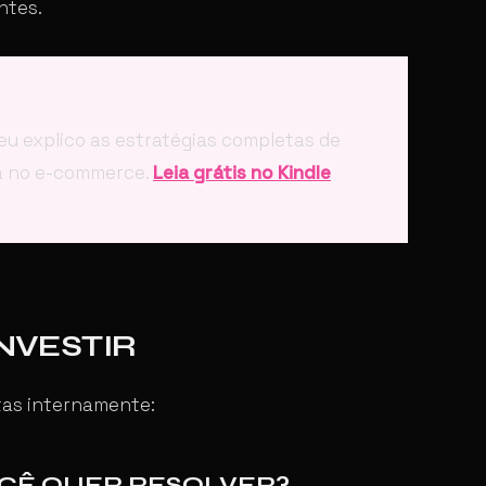
ntes.
 eu explico as estratégias completas de
ra no e-commerce.
Leia grátis no Kindle
INVESTIR
tas internamente:
OCÊ QUER RESOLVER?