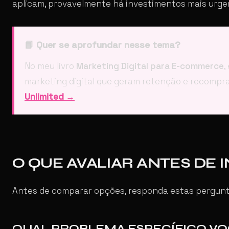
aplicam, provavelmente há investimentos mais urge
📘 Quer se aprofundar nesse tema?
No meu livro
Marketing Digital para E-commerce
,
marketing digital que geram retenção e recomp
Unlimited →
O QUE AVALIAR ANTES DE 
Antes de comparar opções, responda estas pergun
QUAL PROBLEMA ESPECÍFICO V