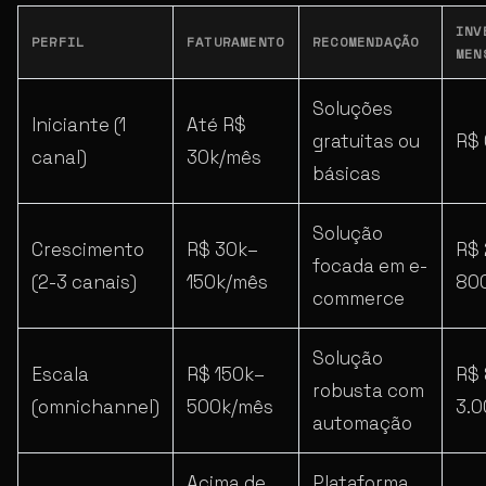
INV
PERFIL
FATURAMENTO
RECOMENDAÇÃO
MEN
Soluções
Iniciante (1
Até R$
gratuitas ou
R$
canal)
30k/mês
básicas
Solução
Crescimento
R$ 30k–
R$
focada em e-
(2-3 canais)
150k/mês
80
commerce
Solução
Escala
R$ 150k–
R$
robusta com
(omnichannel)
500k/mês
3.
automação
Acima de
Plataforma