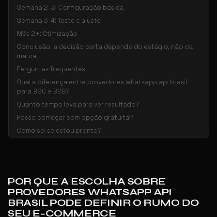
Semana 2-3: Configuração básica
Semana 3-4: Teste e ajuste
Mês 2+: Otimização
Conclusão: a decisão certa depende do estágio, não da
marca
Perguntas frequentes
Qual a diferença entre provedores whatsapp api brasil
para B2C e B2B?
Quanto tempo leva para ver resultado?
Posso começar com opção gratuita?
Como sei se estou pronto?
POR QUE A ESCOLHA SOBRE
PROVEDORES WHATSAPP API
BRASIL PODE DEFINIR O RUMO DO
SEU E-COMMERCE