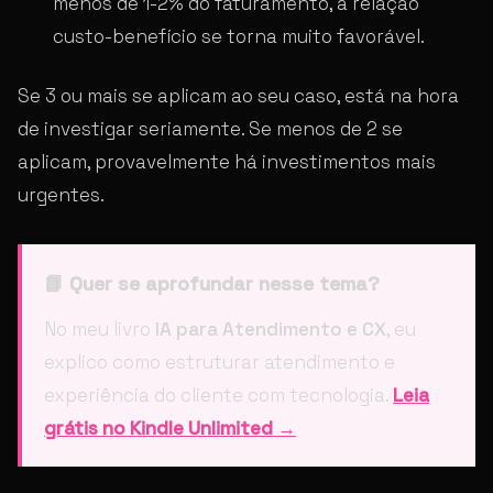
menos de 1-2% do faturamento, a relação
custo-benefício se torna muito favorável.
Se 3 ou mais se aplicam ao seu caso, está na hora
de investigar seriamente. Se menos de 2 se
aplicam, provavelmente há investimentos mais
urgentes.
📘 Quer se aprofundar nesse tema?
No meu livro
IA para Atendimento e CX
, eu
explico como estruturar atendimento e
experiência do cliente com tecnologia.
Leia
grátis no Kindle Unlimited →