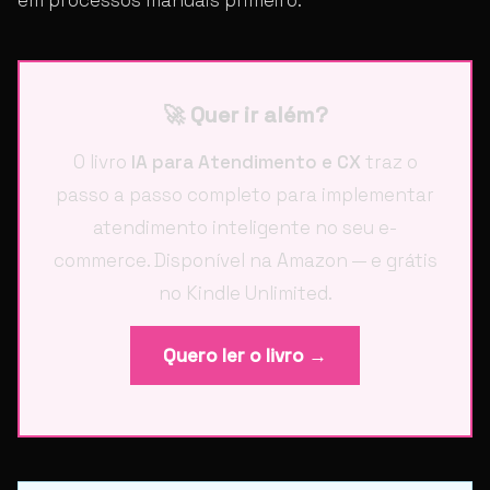
🚀 Quer ir além?
O livro
IA para Atendimento e CX
traz o
passo a passo completo para implementar
atendimento inteligente no seu e-
commerce. Disponível na Amazon — e grátis
no Kindle Unlimited.
Quero ler o livro →