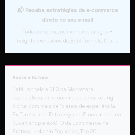
📬 Receba estratégias de e-commerce
direto no seu e-mail
Toda quinzena, os melhores artigos +
insights exclusivos da Babi Tonhela. Grátis.
Sobre a Autora
Babi Tonhela é CEO da Marketera,
especialista em e-commerce e marketing
digital com mais de 15 anos de experiência.
Ex-Diretora de Estratégia de E-commerce na
Nuvemshop e ex-CPO da Ecommerce na
Prática. LinkedIn Top Voice, Top 20