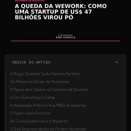
INDICE DO ARTIGO
O Auge: Quando Tudo Parecia Perfeito
Os Primeiros Sinais de Problema
O Papel dos Dados na Tomada de Decisão
O Erro Estratégico Fatal
A Aplicação Prática Para PMEs Brasileiras
O Ponto Sem Retorno
As Consequências e o Impacto
O Que Empreendedores Podem Aprender