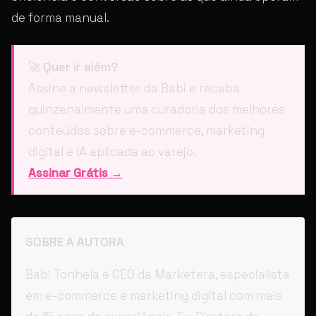
de forma manual.
🚀
Quer ir além?
Assine a newsletter da Babi e receba
quinzenalmente uma curadoria dos melhores
conteúdos sobre e-commerce, marketing
digital e IA aplicada ao varejo.
Assinar Grátis →
SOBRE A AUTORA
Babi Tonhela é CEO da Marketera, especialista
em e-commerce e marketing digital com mais