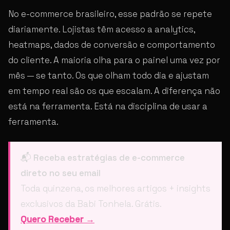
No e-commerce brasileiro, esse padrão se repete
diariamente. Lojistas têm acesso a analytics,
heatmaps, dados de conversão e comportamento
do cliente. A maioria olha para o painel uma vez por
mês — se tanto. Os que olham todo dia e ajustam
em tempo real são os que escalam. A diferença não
está na ferramenta. Está na disciplina de usar a
ferramenta.
📬
Receba estratégias de e-commerce
direto no seu email
Toda quinzena, os melhores artigos + insights
exclusivos da Babi Tonhela. Grátis.
Quero Receber →