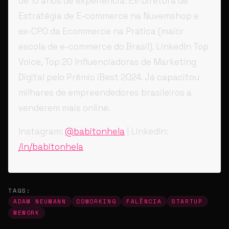
de 15 anos de experiência. Ex-Diretora de
Estratégia de E-commerce na Nuvemshop e
ex-CPO da Ecommerce na Prática (maior
escola de e-commerce do Brasil). LinkedIn Top
Voice, Top 20 Influenciadoras de Marketing
Digital pelo Prêmio iBest 2024. Já capacitou
milhares de empreendedores brasileiros a
venderem mais online.
Instagram:
@babitonhela
| LinkedIn:
/in/babitonhela
TAGS:
ADAM NEUMANN
COWORKING
FALÊNCIA
STARTUP
WEWORK