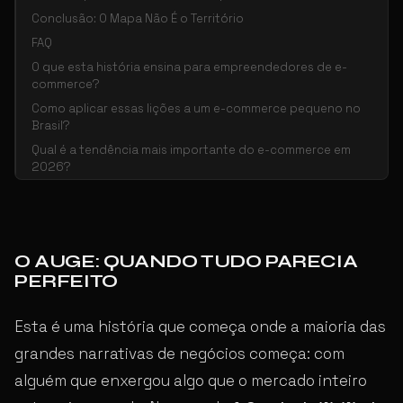
Conclusão: O Mapa Não É o Território
FAQ
O que esta história ensina para empreendedores de e-
commerce?
Como aplicar essas lições a um e-commerce pequeno no
Brasil?
Qual é a tendência mais importante do e-commerce em
2026?
O AUGE: QUANDO TUDO PARECIA
PERFEITO
Esta é uma história que começa onde a maioria das
grandes narrativas de negócios começa: com
alguém que enxergou algo que o mercado inteiro