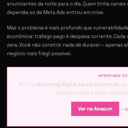
anunciantes da noite para o dia. Quem tinha canais
dependia só de Meta Ads entrou em crise.
Mas o problema é mais profundo que vulnerabilidad
econômica: tráfego pago é despesa corrente. Cada v
zera. Você não constrói nada de durável — apenas 
negócio mais frágil possível.
APROFUNDE ES
No livro
Marketing Digital para E-commerce
, e
exemplos reais e passo a passo
Ver na Amazon
— Gr