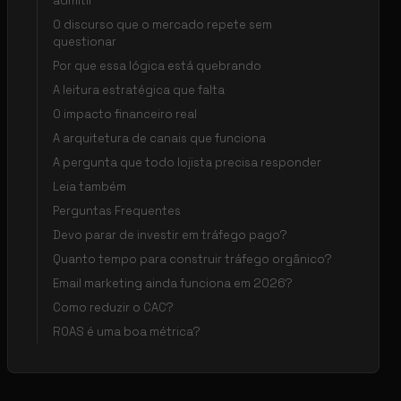
admitir
O discurso que o mercado repete sem
questionar
Por que essa lógica está quebrando
A leitura estratégica que falta
O impacto financeiro real
A arquitetura de canais que funciona
A pergunta que todo lojista precisa responder
Leia também
Perguntas Frequentes
Devo parar de investir em tráfego pago?
Quanto tempo para construir tráfego orgânico?
Email marketing ainda funciona em 2026?
Como reduzir o CAC?
ROAS é uma boa métrica?