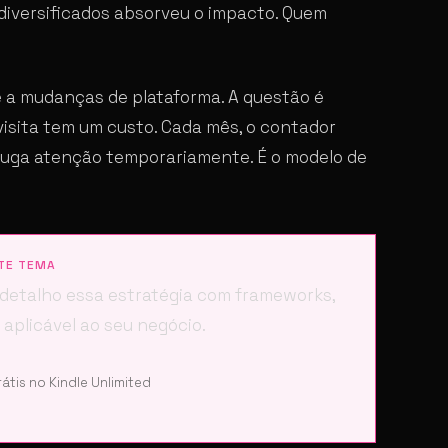
 diversificados absorveu o impacto. Quem
e a mudanças de plataforma. A questão é
isita tem um custo. Cada mês, o contador
aluga atenção temporariamente. É o modelo de
TE TEMA
u detalho essa estratégia com frameworks,
 aplicável ao seu negócio.
átis no Kindle Unlimited