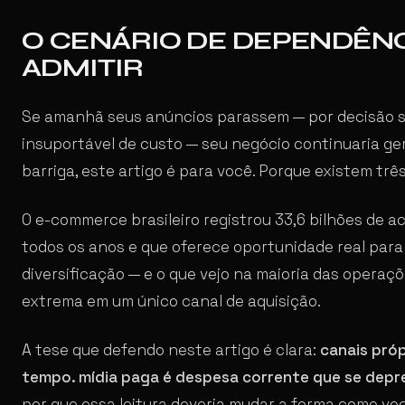
O CENÁRIO DE DEPENDÊN
ADMITIR
Se amanhã seus anúncios parassem — por decisão s
insuportável de custo — seu negócio continuaria ge
barriga, este artigo é para você. Porque existem três
O e-commerce brasileiro registrou 33,6 bilhões de 
todos os anos e que oferece oportunidade real par
diversificação — e o que vejo na maioria das opera
extrema em um único canal de aquisição.
A tese que defendo neste artigo é clara:
canais próp
tempo. mídia paga é despesa corrente que se depr
por que essa leitura deveria mudar a forma como vo