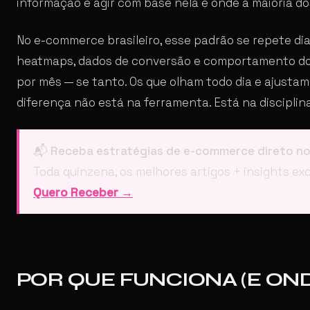
informação e agir com base nela é onde a maioria d
No e-commerce brasileiro, esse padrão se repete dia
heatmaps, dados de conversão e comportamento do cl
por mês — se tanto. Os que olham todo dia e ajustam
diferença não está na ferramenta. Está na disciplin
📬
Receba estratégias de e-commerce direto no
Toda quinzena, os melhores artigos + insights exc
Quero Receber →
POR QUE FUNCIONA (E OND