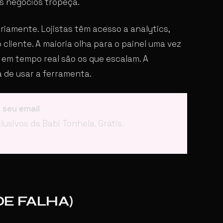
os negócios tropeça.
riamente. Lojistas têm acesso a analytics,
iente. A maioria olha para o painel uma vez
 em tempo real são os que escalam. A
a de usar a ferramenta.
 seu email
lusivos da Babi Tonhela. Grátis.
E FALHA)