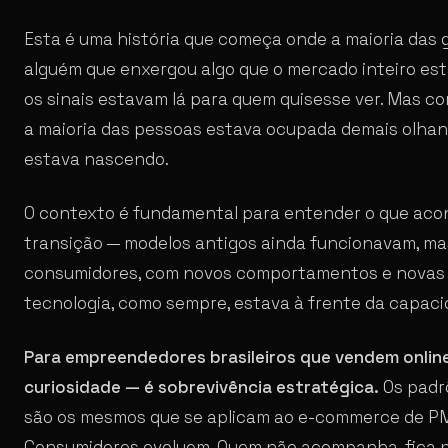
Esta é uma história que começa onde a maioria das
alguém que enxergou algo que o mercado inteiro es
os sinais estavam lá para quem quisesse ver. Mas c
a maioria das pessoas estava ocupada demais olhand
estava nascendo.
O contexto é fundamental para entender o que ac
transição — modelos antigos ainda funcionavam, m
consumidores, com novos comportamentos e novas e
tecnologia, como sempre, estava à frente da capaci
Para empreendedores brasileiros que vendem onlin
curiosidade — é sobrevivência estratégica.
Os padr
são os mesmos que se aplicam ao e-commerce de PM
Consumidores evoluem. Quem não acompanha, fica p