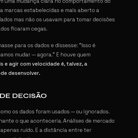
avam uma mudança clara no comportamento do
l a marcas estabelecidas e mais aberto a
dados mas não os usavam para tomar decisões
ados ficaram cegas.
hasse para os dados e dissesse: “Isso é
isamos mudar — agora.” E houve quem
s e agir com velocidade é, talvez, a
de desenvolver.
 DE DECISÃO
como os dados foram usados — ou ignorados.
nante o que aconteceria. Análises de mercado
penas ruído. E a distância entre ter