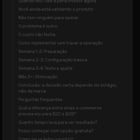
Quando NÃO vale a pena investir agora
Você ainda está validando o produto
Não tem ninguém para operar
O problema é outro
O custo não fecha
Como implementar sem travar a operação
Semana 1-2: Preparação
Semana 2-3: Configuração básica
Semana 3-4: Teste e ajuste
Mês 2+: Otimização
Conclusão: a decisão certa depende do estágio,
não da marca
Perguntas frequentes
Qual a diferença entre sinais e-commerce
precisa erp para B2C e B2B?
Quanto tempo leva para ver resultado?
Posso começar com opção gratuita?
Como sei se estou pronto?