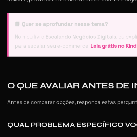
📘 Quer se aprofundar nesse tema?
No meu livro
Escalando Negócios Digitais
, eu exp
para escalar seu e-commerce.
Leia grátis no Kin
O QUE AVALIAR ANTES DE 
Antes de comparar opções, responda estas pergun
QUAL PROBLEMA ESPECÍFICO V