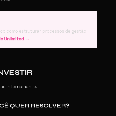
lico como estruturar processos de gestão
dle Unlimited →
INVESTIR
tas internamente:
OCÊ QUER RESOLVER?