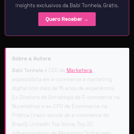
insights exclusivos da Babi Tonhela. Grátis.
Quero Receber →
Sobre a Autora
Babi Tonhela
é CEO da
Marketera
,
especialista em e-commerce e marketing
digital com mais de 15 anos de experiência.
Ex-Diretora de Estratégia de E-commerce na
Nuvemshop e ex-CPO da Ecommerce na
Prática (maior escola de e-commerce do
Brasil). LinkedIn Top Voice, Top 20
Influenciadoras de Marketing Digital pelo