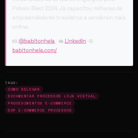
Prêmio iBest 2024. Já capacitou milhares de
empreendedores brasileiros a venderem mais
online.
📸
@babitonhela
· 💼
LinkedIn
· 🌐
babitonhela.com/
TAGS:
COMO DELEGAR
DOCUMENTAR PROCESSOS LOJA VIRTUAL
PROCEDIMENTOS E-COMMERCE
SOP E-COMMERCE PROCESSOS