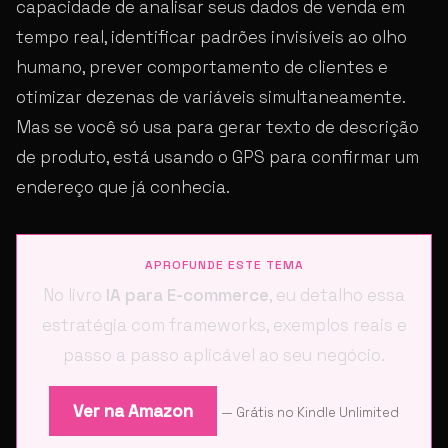
capacidade de analisar seus dados de venda em
tempo real, identificar padrões invisíveis ao olho
humano, prever comportamento de clientes e
otimizar dezenas de variáveis simultaneamente.
Mas se você só usa para gerar texto de descrição
de produto, está usando o GPS para confirmar um
endereço que já conhecia.
APROFUNDE ESTE TEMA
No livro
IA para E-commerce
, eu detalho essa
estratégia com frameworks, exemplos reais e
passo a passo aplicável ao seu negócio.
Ver na Amazon
— Grátis no Kindle Unlimited