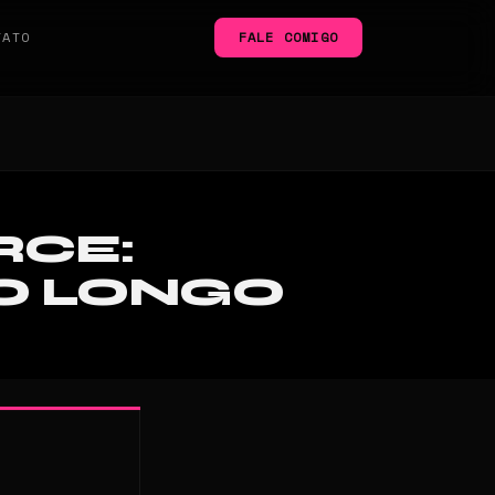
TATO
FALE COMIGO
RCE:
O LONGO