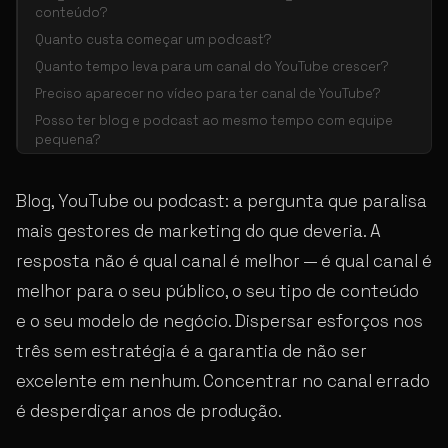
conteúdo?
Quanto custa começar um podcast?
Quanto tempo leva para um canal do YouTube crescer?
Preciso aparecer no vídeo para ter canal de YouTube?
Posso ter blog e podcast ao mesmo tempo com equipe
pequena?
Blog, YouTube ou podcast: a pergunta que paralisa
mais gestores de marketing do que deveria. A
resposta não é qual canal é melhor — é qual canal é
melhor para o seu público, o seu tipo de conteúdo
e o seu modelo de negócio. Dispersar esforços nos
três sem estratégia é a garantia de não ser
excelente em nenhum. Concentrar no canal errado
é desperdiçar anos de produção.