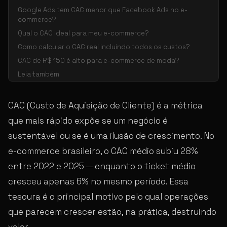
Google Ads tem CAC menor que Facebook Ads no e-
commerce?
Qual o CAC ideal para meu e-commerce?
Como calcular o CAC real incluindo todos os custos?
CAC de R$ 150 é alto para e-commerce de moda?
Leia também
CAC (Custo de Aquisição de Cliente) é a métrica
que mais rápido expõe se um negócio é
sustentável ou se é uma ilusão de crescimento. No
e-commerce brasileiro, o CAC médio subiu 28%
entre 2022 e 2025 — enquanto o ticket médio
cresceu apenas 6% no mesmo período. Essa
tesoura é o principal motivo pelo qual operações
que parecem crescer estão, na prática, destruindo
valor.