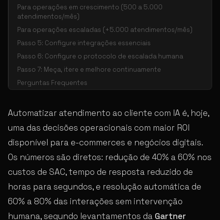
Para operações em crescimento (500 a 5.000
atendimentos/mês)
Para operações escaladas (+5.000 atendimentos/mês)
Passo 5: Configure integrações essenciais
Passo 6: Configure o protocolo de escalada humana
Passo 7: Meça, itere e melhore continuamente
Perguntas Frequentes
Automatizar atendimento ao cliente com IA é, hoje,
uma das decisões operacionais com maior ROI
disponível para e-commerces e negócios digitais.
Os números são diretos: redução de 40% a 60% nos
custos de SAC, tempo de resposta reduzido de
horas para segundos, e resolução automática de
60% a 80% das interações sem intervenção
humana, segundo levantamentos da
Gartner