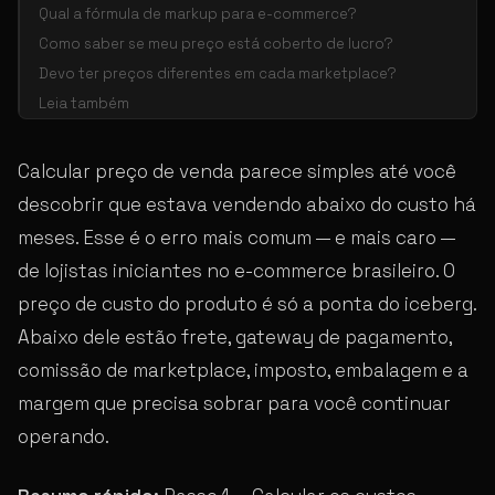
Qual a fórmula de markup para e-commerce?
Como saber se meu preço está coberto de lucro?
Devo ter preços diferentes em cada marketplace?
Leia também
Calcular preço de venda parece simples até você
descobrir que estava vendendo abaixo do custo há
meses. Esse é o erro mais comum — e mais caro —
de lojistas iniciantes no e-commerce brasileiro. O
preço de custo do produto é só a ponta do iceberg.
Abaixo dele estão frete, gateway de pagamento,
comissão de marketplace, imposto, embalagem e a
margem que precisa sobrar para você continuar
operando.