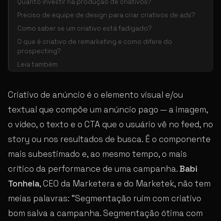
Quanto investir na produção de criativos?
Preciso de equipe de design para criar criativos de ads?
Como saber se um criativo está fadigado?
O que é criativo de remarketing e como difere do
prospecting?
Leia também
Criativo de anúncio é o elemento visual e/ou
textual que compõe um anúncio pago — a imagem,
o vídeo, o texto e o CTA que o usuário vê no feed, no
story ou nos resultados de busca. É o componente
mais subestimado e, ao mesmo tempo, o mais
crítico da performance de uma campanha.
Babi
Tonhela
, CEO da Marketera e do Marketek, não tem
meias palavras: “Segmentação ruim com criativo
bom salva a campanha. Segmentação ótima com