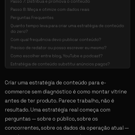
Passo 7: Distribua e promova o conteúdo
Passo 8: Meça e otimize com dados reais
Perguntas Frequentes
Quanto tempo leva para criar uma estratégia de conteúdo
do zero?
Com qual frequência devo publicar conteúdo?
Preciso de redator ou posso escrever eu mesmo?
Como escolher entre blog, YouTube e podcast?
Estratégia de conteúdo substitui anúncios pagos?
Criar uma estratégia de conteúdo para e-
commerce sem diagnóstico é como montar vitrine
antes de ter produto. Parece trabalho, não é
resultado. Uma estratégia real começa com
perguntas — sobre o público, sobre os
concorrentes, sobre os dados da operação atual —