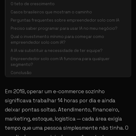
O teto de crescimento
Casos brasileiros que mostram o caminho
Perguntas frequentes sobre empreendedor solo com IA
Preciso saber programar para usar IA no meu negócio?
Qual o investimento mínimo para começar como
empreendedor solo com IA?
A IA vai substituir a necessidade de ter equipe?
Empreendedor solo com IA funciona para qualquer
segmento?
Conclusão
Em 2019, operar um e-commerce sozinho
significava trabalhar 14 horas por dia e ainda
deixar pontas soltas. Atendimento, financeiro,
marketing, estoque, logística — cada área exigia
tempo que uma pessoa simplesmente não tinha. O