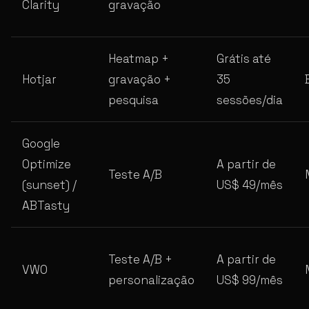
Clarity
gravação
Heatmap +
Grátis até
Hotjar
gravação +
35
pesquisa
sessões/dia
Google
Optimize
A partir de
Teste A/B
(sunset) /
US$ 49/mês
ABTasty
Teste A/B +
A partir de
VWO
personalização
US$ 99/mês