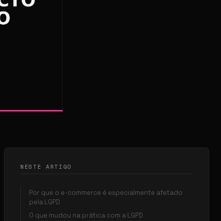
NESTE ARTIGO
Por que o e-commerce é especialmente afetado
pela LGPD
O que mudou na prática com a LGPD