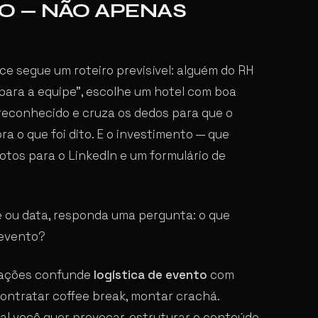
 — NÃO APENAS
e segue um roteiro previsível: alguém do RH
 para a equipe”, escolhe um hotel com boa
reconhecido e cruza os dedos para que o
a o que foi dito. E o investimento — que
fotos para o LinkedIn e um formulário de
e ou data, responda uma pergunta: o que
 evento?
izações confunde
logística de evento
com
 contratar coffee break, montar crachá.
l você quer provocar, estruturar o conteúdo