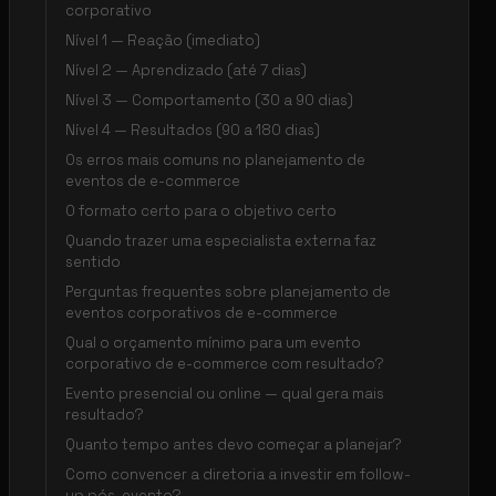
corporativo
Nível 1 — Reação (imediato)
Nível 2 — Aprendizado (até 7 dias)
Nível 3 — Comportamento (30 a 90 dias)
Nível 4 — Resultados (90 a 180 dias)
Os erros mais comuns no planejamento de
eventos de e-commerce
O formato certo para o objetivo certo
Quando trazer uma especialista externa faz
sentido
Perguntas frequentes sobre planejamento de
eventos corporativos de e-commerce
Qual o orçamento mínimo para um evento
corporativo de e-commerce com resultado?
Evento presencial ou online — qual gera mais
resultado?
Quanto tempo antes devo começar a planejar?
Como convencer a diretoria a investir em follow-
up pós-evento?