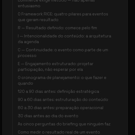
commerce exige método — não apenas
entusiasmo
O Framework RICE: quatro pilares para eventos
que geram resultado
R — Resultado definido: comece pelo fim
I — Intencionalidade do conteúdo: a arquitetura
da agenda
C — Continuidade: o evento como parte de um
processo
E — Engajamento estruturado: projetar
participação, não esperar por ela
O cronograma de planejamento: o que fazer e
quando
120 a 90 dias antes: definição estratégica
90 a 60 dias antes: estruturação do conteúdo
60 a 30 dias antes: preparação operacional
30 dias antes ao dia do evento
As cinco perguntas do briefing que ninguém faz
Como medir o resultado real de um evento