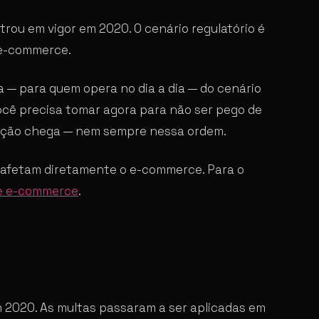
trou em vigor em 2020. O cenário regulatório é
 e-commerce.
ca — para quem opera no dia a dia — do cenário
ocê precisa tomar agora para não ser pego de
lização chega — nem sempre nessa ordem.
e afetam diretamente o e-commerce. Para o
e e-commerce
.
m 2020. As multas passaram a ser aplicadas em