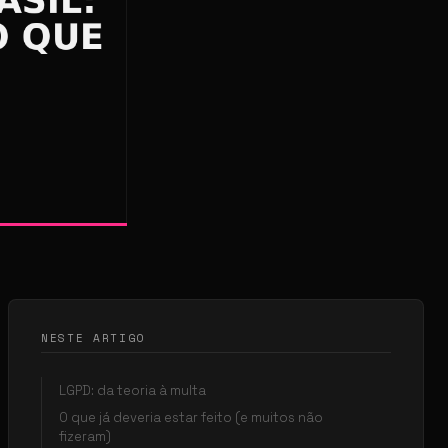
NESTE ARTIGO
LGPD: da teoria à multa
O que já deveria estar feito (e muitos não
fizeram)