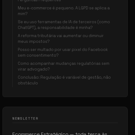
Meu e-commerce é pequeno. A LGPD se aplica a
mim?
Se eu uso ferramentas de IA de terceiros (como
ChatGPT), a responsabilidade é minha?
A reforma tributária vai aumentar ou diminuir
meus impostos?
Posso ser multado por usar pixel do Facebook
sem consentimento?
Como acompanhar mudanças regulatórias sem
virar advogado?
Conclusão: Regulação é variável de gestão, não
obstáculo
NEWSLETTER
Ecommerce Estratégico — toda terça às