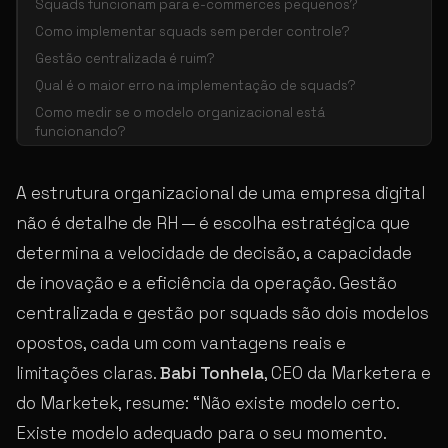
Squads funcionam para e-commerces pequenos?
Como implementar squads sem perder controle?
Gestão centralizada é ruim?
Qual é o maior erro na implementação de squads?
Como medir se o modelo organizacional está
funcionando?
A estrutura organizacional de uma empresa digital
não é detalhe de RH — é escolha estratégica que
determina a velocidade de decisão, a capacidade
de inovação e a eficiência da operação. Gestão
centralizada e gestão por squads são dois modelos
opostos, cada um com vantagens reais e
limitações claras.
Babi Tonhela
, CEO da Marketera e
do Marketek, resume: “Não existe modelo certo.
Existe modelo adequado para o seu momento.