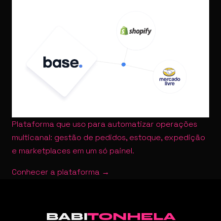
Plataforma que uso para automatizar operações
multicanal: gestão de pedidos, estoque, expedição
e marketplaces em um só painel.
Conhecer a plataforma →
BABI
TONHELA